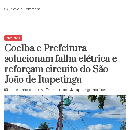
on
Leave a Comment
Tragédia
no
Anel
Viário
de
Notícias
Conquista:
​Coelba e Prefeitura
motociclista
morre
solucionam falha elétrica e
em
reforçam circuito do São
colisão
frontal
João de Itapetinga
com
carreta
22 de junho de 2026
1 min read
Itapetinga Notícias
na
BR-
116