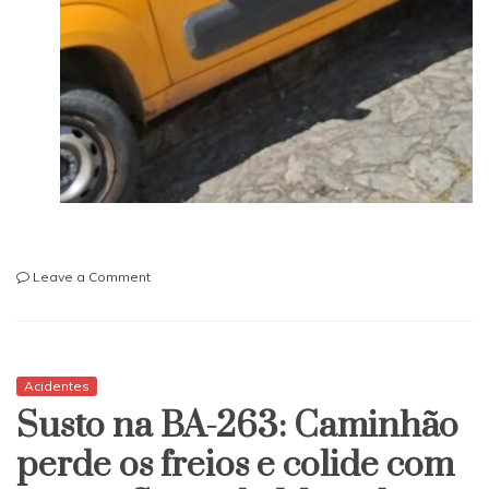
on
Leave a Comment
Itapetinga:
Carro
dos
correios
bate
Acidentes
em
Susto na BA-263: Caminhão
residência
perde os freios e colide com