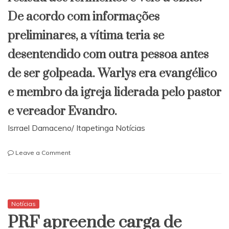
​De acordo com informações
preliminares, a vítima teria se
desentendido com outra pessoa antes
de ser golpeada. Warlys era evangélico
e membro da igreja liderada pelo pastor
e vereador Evandro.
Isrrael Damaceno/ Itapetinga Notícias
on
Leave a Comment
Homem
morre
esfaqueado
em
Itapetinga
Notícias
PRF apreende carga de