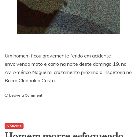
Um homem ficou gravemente ferido em acidente
envolvendo moto e carro na noite deste domingo 19, na
Av. Américo Nogueira, cruzamento próximo a inspetoria no
Bairro Clodoaldo Costa.
on
Leave a Comment
Itapetinga:
Homem
fica
gravemente
ferido
Notícias
na