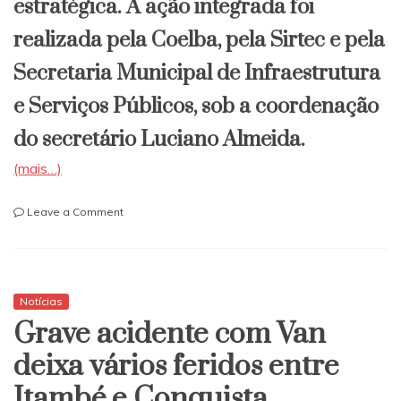
estratégica. A ação integrada foi
realizada pela Coelba, pela Sirtec e pela
Secretaria Municipal de Infraestrutura
e Serviços Públicos, sob a coordenação
do secretário Luciano Almeida.
(mais…)
on
Leave a Comment
Coelba
e
Prefeitura
solucionam
Notícias
falha
Grave acidente com Van
elétrica
e
deixa vários feridos entre
reforçam
Itambé e Conquista
circuito