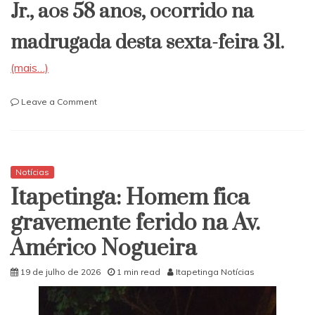
Jr., aos 58 anos, ocorrido na
madrugada desta sexta-feira 31.
(mais…)
on
Leave a Comment
Morre
aos
58
anos,
em
Notícias
São
Itapetinga: Homem fica
Paulo,
o
gravemente ferido na Av.
itapetinguense
Américo Nogueira
Nelson
Marinho
Jr.
19 de julho de 2026
1 min read
Itapetinga Notícias