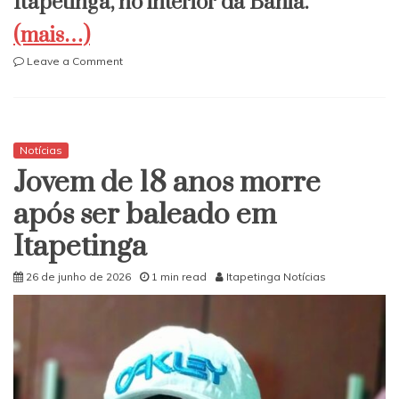
Itapetinga, no interior da Bahia.
(mais…)
on
Leave a Comment
PRF
apreende
carga
de
maconha
Notícias
e
​Jovem de 18 anos morre
skunk
que
após ser baleado em
tinha
Itapetinga
como
destino
o
26 de junho de 2026
1 min read
Itapetinga Notícias
município
de
Itapetinga