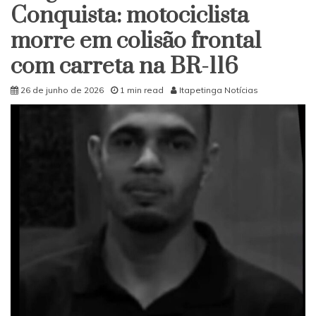
ser
Conquista: motociclista
baleado
morre em colisão frontal
em
Itapetinga
com carreta na BR-116
26 de junho de 2026
1 min read
Itapetinga Notícias