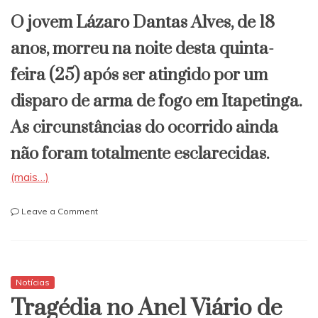
​O jovem Lázaro Dantas Alves, de 18
anos, morreu na noite desta quinta-
feira (25) após ser atingido por um
disparo de arma de fogo em Itapetinga.
As circunstâncias do ocorrido ainda
não foram totalmente esclarecidas.
(mais…)
on
Leave a Comment
Jovem
de
18
anos
Notícias
morre
Tragédia no Anel Viário de
após