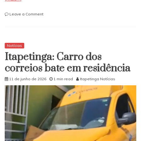
on
Leave a Comment
Grave
acidente
com
Van
deixa
Notícias
vários
Itapetinga: Carro dos
feridos
entre
correios bate em residência
Itambé
e
11 de junho de 2026
1 min read
Itapetinga Notícias
Conquista