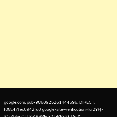
google.com, pub-9860925261444596, DIRECT,
f08c47fec0942fa0 google-site-verification=Iur2YHj-
JQJpXP-pQLTKjA9R8Iwk2JhRPxJ0_DmX