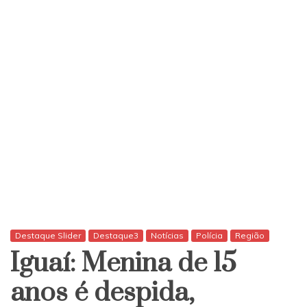
Destaque Slider
Destaque3
Notícias
Polícia
Região
Iguaí: Menina de 15
anos é despida,