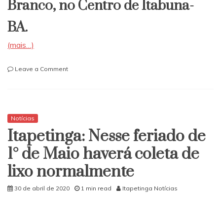
Branco, no Centro de Itabuna-
BA.
(mais…)
on
Leave a Comment
Em
Itabuna
homem
tenta
suicídio
Notícias
tomando
Itapetinga: Nesse feriado de
1
litro
1° de Maio haverá coleta de
de
lixo normalmente
Q-
boa
após
30 de abril de 2020
1 min read
Itapetinga Notícias
fim
de
relacionamento