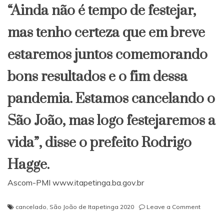
“Ainda não é tempo de festejar,
mas tenho certeza que em breve
estaremos juntos comemorando
bons resultados e o fim dessa
pandemia. Estamos cancelando o
São João, mas logo festejaremos a
vida”, disse o prefeito Rodrigo
Hagge.
Ascom-PMI www.itapetinga.ba.gov.br
on
cancelado
,
São João de Itapetinga 2020
Leave a Comment
Prefeitu