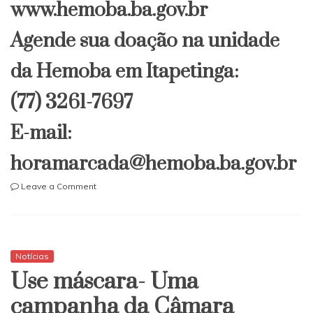
www.hemoba.ba.gov.br
Agende sua doação na unidade
da Hemoba em Itapetinga:
(77) 3261-7697
E-mail:
horamarcada@hemoba.ba.gov.br
on
Leave a Comment
Saia
de
casa
só
se
Notícias
for
Use máscara- Uma
para
fazer
campanha da Câmara
o