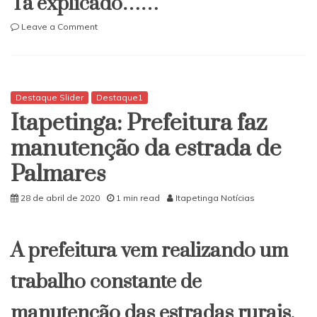
Tá explicado……
on
Leave a Comment
Itapetinga:
Cadê
os
trabalhadores
de
Destaque Slider
Destaque1
Rui
Itapetinga: Prefeitura faz
e
Rosemberg
manutenção da estrada de
na
Palmares
Av.
Júlio
J.
28 de abril de 2020
1 min read
Itapetinga Notícias
Rodrigues?
A prefeitura vem realizando um
trabalho constante de
manutenção das estradas rurais.