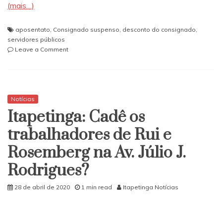
(mais…)
aposentato
,
Consignado suspenso
,
desconto do consignado
,
servidores públicos
on
Leave a Comment
Desconto
em
folha
de
empréstimo
Notícias
consignado
Itapetinga: Cadê os
de
aposentados
trabalhadores de Rui e
e
Rosemberg na Av. Júlio J.
servidores
públicos
Rodrigues?
será
mantido
28 de abril de 2020
1 min read
Itapetinga Notícias