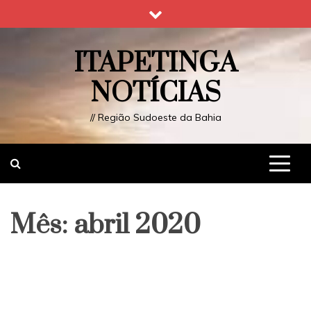
Skip
to
content
ITAPETINGA
NOTÍCIAS
// Região Sudoeste da Bahia
Mês:
abril 2020