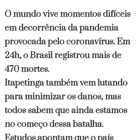
Nelson
Teich
O mundo vive momentos difíceis
e
nomeia
em decorrência da pandemia
militar
provocada pelo coronavírus. Em
24h, o Brasil registrou mais de
470 mortes.
Itapetinga também vem lutando
para minimizar os danos, mas
todos sabem que ainda estamos
no começo dessa batalha.
Estudos apontam que o país