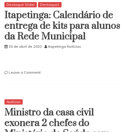
a
Destaque Slider
Destaque1
tiros
Itapetinga: Calendário de
na
fila
entrega de kits para alunos
para
da Rede Municipal
saque
do
auxílio
30 de abril de 2020
Itapetinga Notícias
emergencial
on
Leave a Comment
Itapetinga:
Calendário
de
entrega
de
Notícias
kits
Ministro da casa civil
para
alunos
exonera 2 chefes do
da
Rede