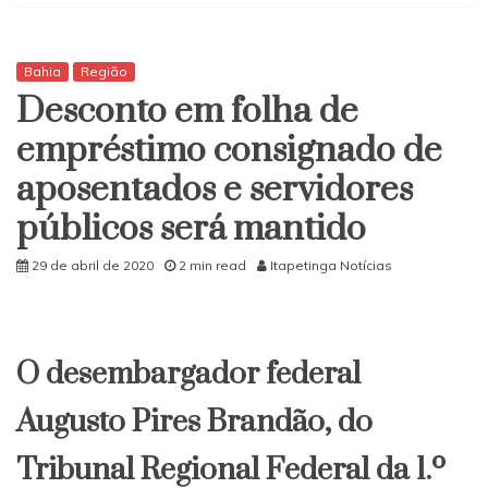
de
Itapeti
cancela
oficial
Bahia
Região
os
Desconto em folha de
festejo
juninos
empréstimo consignado de
aposentados e servidores
públicos será mantido
29 de abril de 2020
2 min read
Itapetinga Notícias
O desembargador federal
Augusto Pires Brandão, do
Tribunal Regional Federal da 1.º