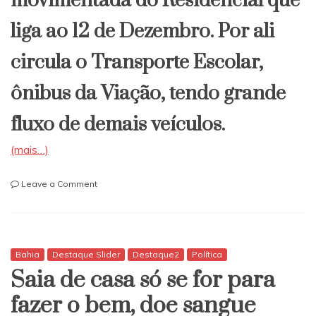
movimentada do Residencial que
liga ao 12 de Dezembro. Por ali
circula o Transporte Escolar,
ônibus da Viação, tendo grande
fluxo de demais veículos.
(mais…)
on
Leave a Comment
Itapetinga:
Prefeitura
realiza
operação
tapa
Bahia
Destaque Slider
Destaque2
Política
buracos
Saia de casa só se for para
no
José
fazer o bem, doe sangue
Ivo