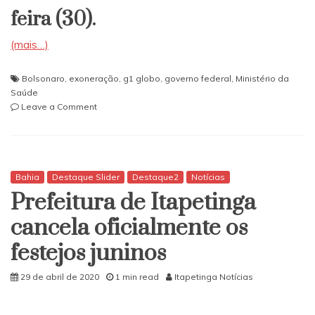
feira (30).
(mais…)
Bolsonaro
,
exoneração
,
g1 globo
,
governo federal
,
Ministério da
Saúde
on
Leave a Comment
Ministro
da
casa
civil
exonera
Bahia
Destaque Slider
Destaque2
Notícias
2
Prefeitura de Itapetinga
chefes
do
cancela oficialmente os
Ministério
festejos juninos
da
Saúde
sem
29 de abril de 2020
1 min read
Itapetinga Notícias
assinatura
de