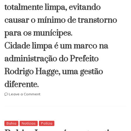
totalmente limpa, evitando
causar o mínimo de transtorno
para os munícipes.
Cidade limpa é um marco na
administração do Prefeito
Rodrigo Hagge, uma gestão
diferente.
on
Leave a Comment
Itapetinga:
Nesse
feriado
de
1°
Bahia
Notícias
Polícia
de