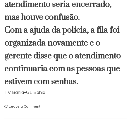
atendimento seria encerrado,
mas houve confusão.
Com a ajuda da polícia, a fila foi
organizada novamente e o
gerente disse que o atendimento
continuaria com as pessoas que
estivem com senhas.
TV Bahia-G1 Bahia
on
Leave a Comment
Bahia:
Jovem
é
morto