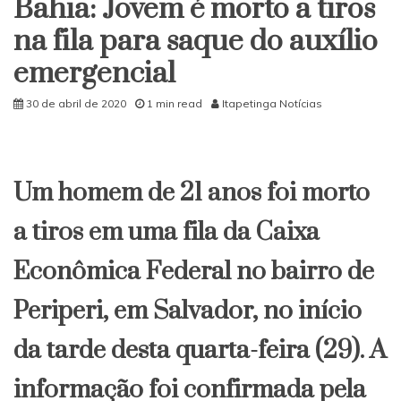
Bahia: Jovem é morto a tiros
Maio
haverá
na fila para saque do auxílio
coleta
emergencial
de
lixo
normalmente
30 de abril de 2020
1 min read
Itapetinga Notícias
Um homem de 21 anos foi morto
a tiros em uma fila da Caixa
Econômica Federal no bairro de
Periperi, em Salvador, no início
da tarde desta quarta-feira (29). A
informação foi confirmada pela