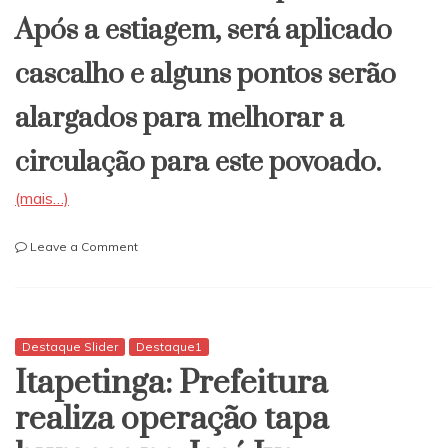
Após a estiagem, será aplicado
cascalho e alguns pontos serão
alargados para melhorar a
circulação para este povoado.
(mais…)
on
Leave a Comment
Itapetinga:
Prefeitura
faz
manutenção
da
Destaque Slider
Destaque1
estrada
Itapetinga: Prefeitura
de
Palmares
realiza operação tapa