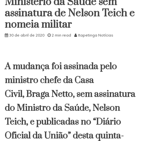
Ministério da Saúde sem
Municipal
assinatura de Nelson Teich e
nomeia militar
30 de abril de 2020
2 min read
Itapetinga Notícias
A mudança foi assinada pelo
ministro chefe da Casa
Civil, Braga Netto, sem assinatura
do Ministro da Saúde, Nelson
Teich, e publicadas no “Diário
Oficial da União” desta quinta-