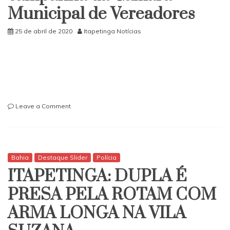
Municipal de Vereadores
bem,
doe
sangue
25 de abril de 2020
Itapetinga Notícias
on
Leave a Comment
Use
máscara-
Uma
campanha
da
Bahia
Destaque Slider
Polícia
Câmara
ITAPETINGA: DUPLA É
Municipal
de
PRESA PELA ROTAM COM
Vereadores
ARMA LONGA NA VILA