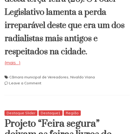
Legislativo lamenta a perda
irreparável deste que era um dos
radialistas mais antigos e
respeitados na cidade.
(mais…)
Câmara municipal de Vereadores
,
Nivaldo Viana
on
Leave a Comment
Câmara
manifesta
pesar
pelo
falecimento
Destaque Slider
Destaque1
Região
do
Projeto “Feira segura”
radialista
Nivaldo