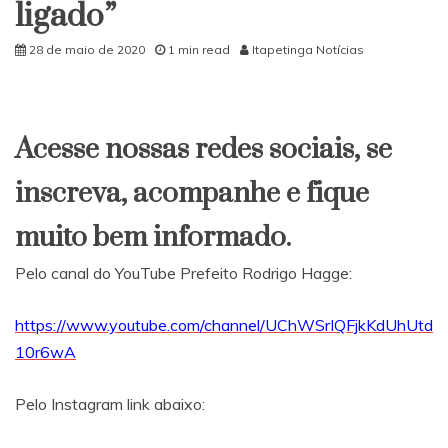
ligado”
de
audiência
28 de maio de 2020
1 min read
Itapetinga Notícias
pública
virtual
sobre
impactos
da
Acesse nossas redes sociais, se
pandemia
na
inscreva, acompanhe e fique
região
muito bem informado.
Pelo canal do YouTube Prefeito Rodrigo Hagge:
https://www.youtube.com/channel/UChWSrIQFjkKdUhUtd
10r6wA
Pelo Instagram link abaixo: