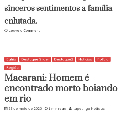
sinceros sentimentos a família
enlutada.
on
Leave a Comment
Itapetinga:
Morre
aos
80
anos
Bahia
Destaque Slider
Destaque2
Notícias
Polícia
o
Região
radialista
Macarani: Homem é
Nivaldo
Viana
encontrado morto boiando
em rio
25 de maio de 2020
1 min read
Itapetinga Notícias