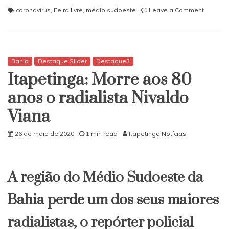
on
coronavírus
,
Feira livre
,
médio sudoeste
Leave a Comment
Projeto
“Feira
segura”
deixam
as
Bahia
Destaque Slider
Destaque3
feiras
Itapetinga: Morre aos 80
livres
de
anos o radialista Nivaldo
Itapetin
Viana
top
de
linha
26 de maio de 2020
1 min read
Itapetinga Notícias
A região do Médio Sudoeste da
Bahia perde um dos seus maiores
radialistas, o repórter policial