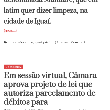
latim quer dizer limpeza, na
cidade de Iguaí.
(mais…)
on
apreensão
,
crime
,
iguaí
,
prisão
Leave a Comment
Polícias
Militar
e
Civil
fazem
Destaque2
limpeza
Em sessão virtual, Câmara
do
crime
aprova projeto de lei que
em
autoriza parcelamento de
Iguaí
débitos para