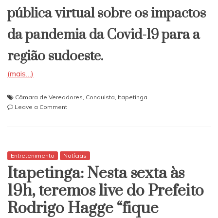
pública virtual sobre os impactos
da pandemia da Covid-19 para a
região sudoeste.
(mais…)
Câmara de Vereadores
,
Conquista
,
Itapetinga
on
Leave a Comment
Naara
propõe
parceria
à
Câmara
Entretenimento
Notícias
de
Itapetinga: Nesta sexta às
Vitória
da
19h, teremos live do Prefeito
Conquista
Rodrigo Hagge “fique
para
realização