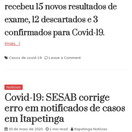
recebeu 15 novos resultados de
exame, 12 descartados e 3
confirmados para Covid-19.
(mais…)
on
Casos de covid-19
Leave a Comment
Itapetinga:
Novos
resultados
incluem
mais
Notícias
3
Covid-19: SESAB corrige
casos
positivos
erro em notificados de casos
para
em Itapetinga
Covid-
19
30 de maio de 2020
1 min read
Itapetinga Notícias