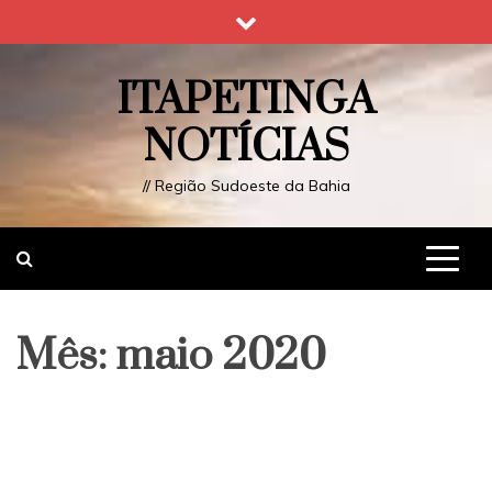
Skip
to
content
ITAPETINGA
NOTÍCIAS
// Região Sudoeste da Bahia
Mês:
maio 2020