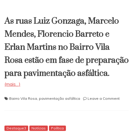
para
As ruas Luiz Gonzaga, Marcelo
Mendes, Florencio Barreto e
Erlan Martins no Bairro Vila
Rosa estão em fase de preparação
para pavimentação asfáltica.
(mais…)
on
Bairro Vila Rosa
,
pavimentação asfáltica
Leave a Comment
Itapeti
Ruas
estão
sendo
prepar
Destaque3
Notícias
Política