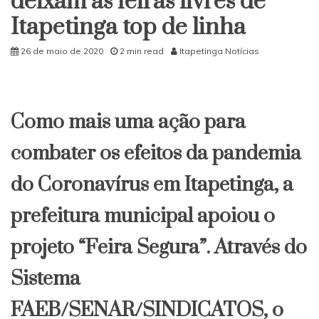
deixam as feiras livres de
Viana
Itapetinga top de linha
26 de maio de 2020
2 min read
Itapetinga Notícias
Como mais uma ação para
combater os efeitos da pandemia
do Coronavírus em Itapetinga, a
prefeitura municipal apoiou o
projeto “Feira Segura”. Através do
Sistema
FAEB/SENAR/SINDICATOS, o