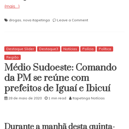
(mais…)
on
drogas
,
nova itapetinga
Leave a Comment
Má
conduta
é
grampeado
vendendo
Destaque Slider
Destaque3
Notícias
Polícia
Política
drogas
Região
na
Médio Sudoeste: Comando
Nova
Itapetinga
da PM se reúne com
prefeitos de Iguaí e Ibicuí
28 de maio de 2020
1 min read
Itapetinga Notícias
Durante a manhã desta quinta-