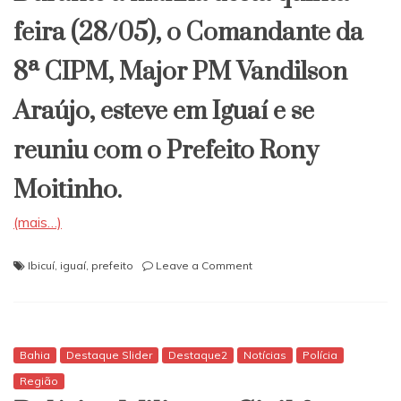
feira (28/05), o Comandante da
8ª CIPM, Major PM Vandilson
Araújo, esteve em Iguaí e se
reuniu com o Prefeito Rony
Moitinho.
(mais…)
on
Ibicuí
,
iguaí
,
prefeito
Leave a Comment
Médio
Sudoeste:
Comando
da
PM
Bahia
Destaque Slider
Destaque2
Notícias
Polícia
se
Região
reúne