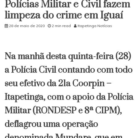
Polícias Militar e Civil fazem
com
prefeitos
limpeza do crime em Iguaí
de
Iguaí
28 de maio de 2020
2 min read
Itapetinga Notícias
e
Ibicuí
Na manhã desta quinta-feira (28)
a Polícia Civil contando com todo
seu efetivo da 21a Coorpin –
Itapetinga, com o apoio da Polícia
Militar (RONDESP e 8ª CIPM),
deflagrou uma operação
denominada Mundare, que em