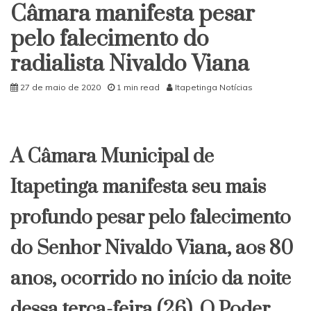
para
Câmara manifesta pesar
pavime
asfáltic
pelo falecimento do
radialista Nivaldo Viana
27 de maio de 2020
1 min read
Itapetinga Notícias
A Câmara Municipal de
Itapetinga manifesta seu mais
profundo pesar pelo falecimento
do Senhor Nivaldo Viana, aos 80
anos, ocorrido no início da noite
dessa terça-feira (26). O Poder