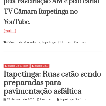
pela Fascinação AM e pelo canal
TV Câmara Itapetinga no
YouTube.
(mais…)
on
Câmara de Vereadores
,
Itapetinga
Leave a Comment
Em
sessão
virtual,
Câmara
aprova
Destaque Slider
Destaque1
projeto
Itapetinga: Ruas estão sendo
de
lei
preparadas para
que
pavimentação asfáltica
autoriza
parcelament
de
27 de maio de 2020
1 min read
Itapetinga Notícias
débitos