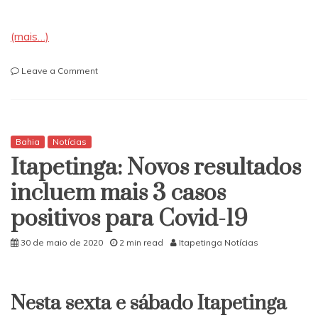
(mais…)
on
Leave a Comment
Bahia:
70kg
de
maconha
é
Bahia
Notícias
encontrada
Itapetinga: Novos resultados
com
motorista
incluem mais 3 casos
de
positivos para Covid-19
aplicativo
30 de maio de 2020
2 min read
Itapetinga Notícias
Nesta sexta e sábado Itapetinga