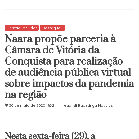
Covid-
19:
SESAB
corrige
erro
Destaque Slider
Destaque3
em
Naara propõe parceria à
notificados
de
Câmara de Vitória da
casos
Conquista para realização
em
Itapetinga
de audiência pública virtual
sobre impactos da pandemia
na região
30 de maio de 2020
2 min read
Itapetinga Notícias
Nesta sexta-feira (29), a