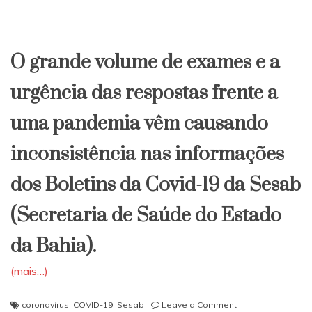
O grande volume de exames e a
urgência das respostas frente a
uma pandemia vêm causando
inconsistência nas informações
dos Boletins da Covid-19 da Sesab
(Secretaria de Saúde do Estado
da Bahia).
(mais…)
on
coronavírus
,
COVID-19
,
Sesab
Leave a Comment