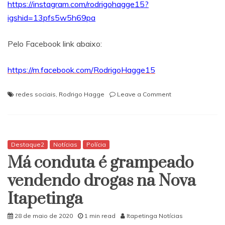
https://instagram.com/rodrigohagge15?
igshid=13pfs5w5h69pa
Pelo Facebook link abaixo:
https://m.facebook.com/RodrigoHagge15
on
redes sociais
,
Rodrigo Hagge
Leave a Comment
Itapetinga:
Nesta
sexta
às
19h,
Destaque2
Notícias
Polícia
teremos
Má conduta é grampeado
live
do
vendendo drogas na Nova
Prefeito
Itapetinga
Rodrigo
Hagge
“fique
28 de maio de 2020
1 min read
Itapetinga Notícias
ligado”