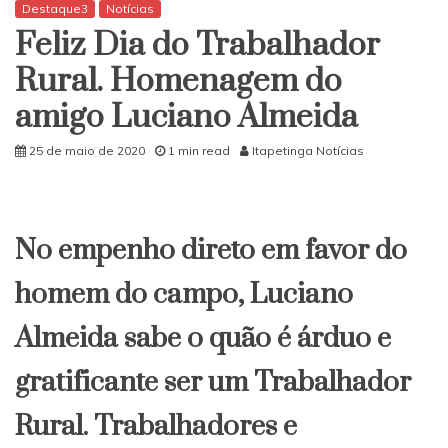
morto
Destaque3
Notícias
boiando
Feliz Dia do Trabalhador
em
rio
Rural. Homenagem do
amigo Luciano Almeida
25 de maio de 2020
1 min read
Itapetinga Notícias
No empenho direto em favor do
homem do campo, Luciano
Almeida sabe o quão é árduo e
gratificante ser um Trabalhador
Rural. Trabalhadores e