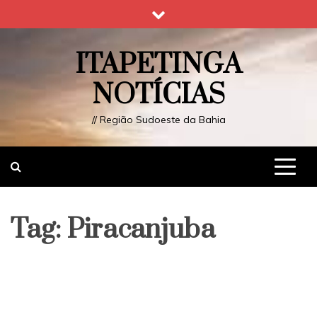
Skip
to
content
ITAPETINGA
NOTÍCIAS
// Região Sudoeste da Bahia
Tag:
Piracanjuba