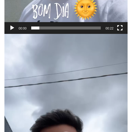
00:00
00:22
Tocador
de
vídeo