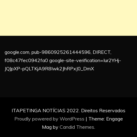
google.com, pub-9860925261444596, DIRECT,
f08c47fec0942fa0 google-site-verification=Iur2YHj-
JQJpXP-pQLTKjA9R8Iwk2JhRPxJ0_DmX
ITAPETINGA NOTÍCIAS 2022. Direitos Reservados
Proudly powered by WordPress
|
Theme: Engage
Mag by
Candid Themes
.