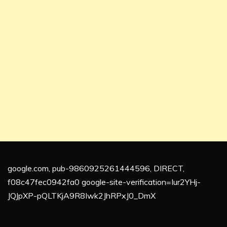
google.com, pub-9860925261444596, DIRECT,
f08c47fec0942fa0 google-site-verification=Iur2YHj-
JQJpXP-pQLTKjA9R8Iwk2JhRPxJ0_DmX