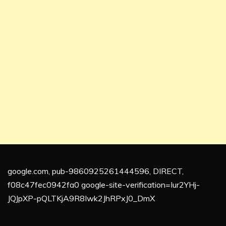
google.com, pub-9860925261444596, DIRECT,
f08c47fec0942fa0 google-site-verification=Iur2YHj-
JQJpXP-pQLTKjA9R8Iwk2JhRPxJ0_DmX