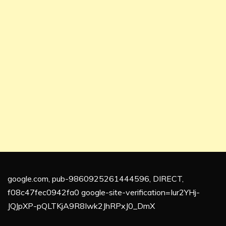
google.com, pub-9860925261444596, DIRECT,
f08c47fec0942fa0 google-site-verification=Iur2YHj-
JQJpXP-pQLTKjA9R8Iwk2JhRPxJ0_DmX