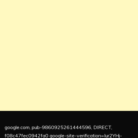
google.com, pub-9860925261444596, DIRECT,
f08c47fec0942fa0 google-site-verification=Iur2YHj-