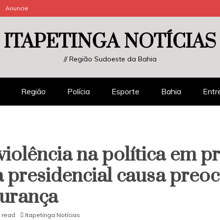
Anuncie
ITAPETINGA NOTÍCIAS
// Região Sudoeste da Bahia
Região
Polícia
Esporte
Bahia
Entr
iolência na política em pr
presidencial causa preo
gurança
 read
Itapetinga Notícias