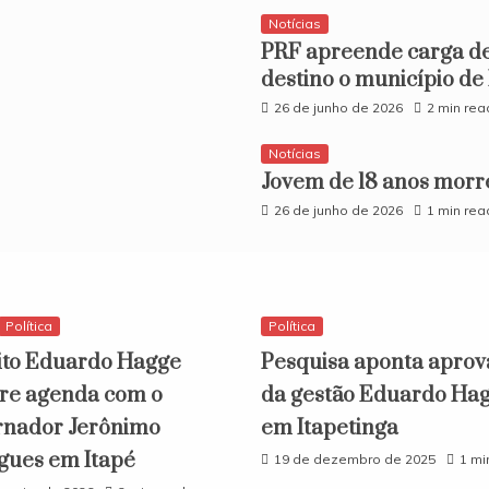
Notícias
PRF apreende carga d
destino o município de
26 de junho de 2026
2 min rea
Notícias
​Jovem de 18 anos morr
26 de junho de 2026
1 min rea
Política
Política
ito Eduardo Hagge
Pesquisa aponta aprov
e agenda com o
da gestão Eduardo Ha
nador Jerônimo
em Itapetinga
gues em Itapé
19 de dezembro de 2025
1 mi