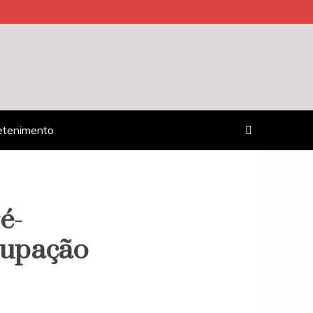
etenimento
é-
cupação