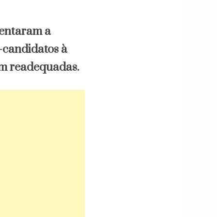
mentaram a
candidatos à
em readequadas.