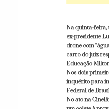
Na quinta-feira,
ex-presidente Lu
drone com “água 
carro do juiz re
Educação Milton
Nos dois primeir
inquérito para in
Federal de Brasíl
No ato na Cinelâ
um colete à prov