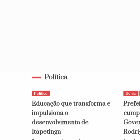
Política
Política
Bahia
Educação que transforma e
Prefe
impulsiona o
cumpr
desenvolvimento de
Gover
Itapetinga
Rodri