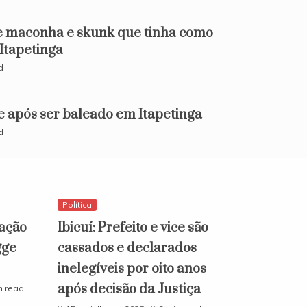
e maconha e skunk que tinha como
 Itapetinga
d
e após ser baleado em Itapetinga
d
Política
ação
Ibicuí: Prefeito e vice são
gge
cassados e declarados
inelegíveis por oito anos
após decisão da Justiça
n read