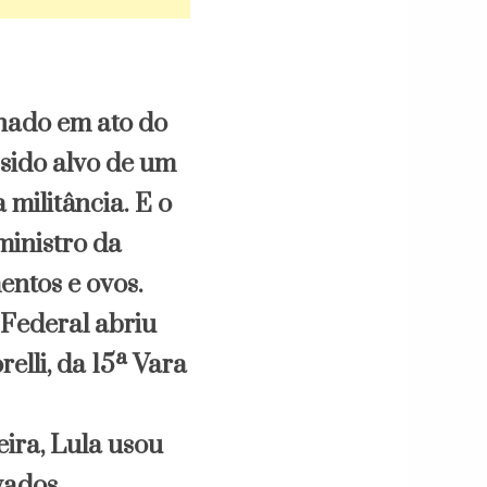
onado em ato do
 sido alvo de um
militância. E o
ministro da
entos e ovos.
 Federal abriu
elli, da 15ª Vara
eira, Lula usou
ivados