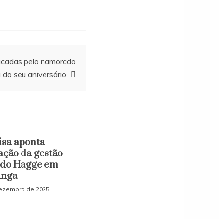
facadas pelo namorado
a do seu aniversário
isa aponta
ação da gestão
do Hagge em
inga
ezembro de 2025