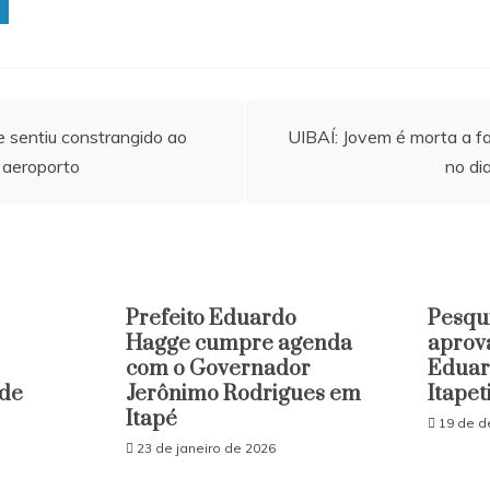
e sentiu constrangido ao
UIBAÍ: Jovem é morta a 
 aeroporto
no di
Prefeito Eduardo
Pesqu
Hagge cumpre agenda
aprov
com o Governador
Eduar
 de
Jerônimo Rodrigues em
Itapet
Itapé
19 de d
23 de janeiro de 2026