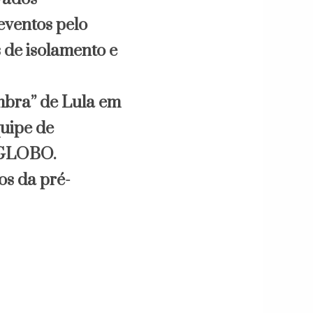
eventos pelo
s de isolamento e
mbra” de Lula em
quipe de
o GLOBO.
os da pré-