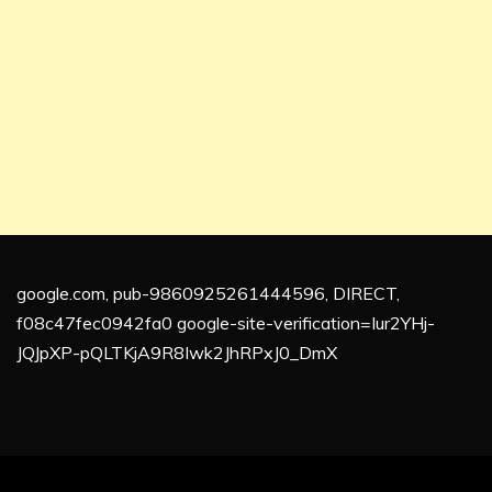
google.com, pub-9860925261444596, DIRECT,
f08c47fec0942fa0 google-site-verification=Iur2YHj-
JQJpXP-pQLTKjA9R8Iwk2JhRPxJ0_DmX