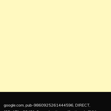
google.com, pub-9860925261444596, DIRECT,