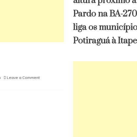
altura próximo a
Pardo na BA-270
liga os municípi
Potiraguá à Itape
on
a
Leave a Comment
Hillux
tomada
de
assalto
em
Itororó
é
encontrada
por