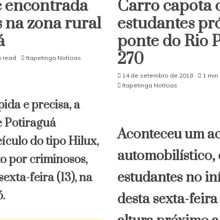
é encontrada
Carro capota
do
interior
s na zona rural
estudantes pr
da
Bahia
á
ponte do Rio 
270
n read
Itapetinga Notícias
14 de setembro de 2018
1 min
Itapetinga Notícias
da e precisa, a
e Potiraguá
Aconteceu um ac
culo do tipo Hilux,
automobilístico,
o por criminosos,
estudantes no in
exta-feira (13), na
ó.
desta sexta-feira