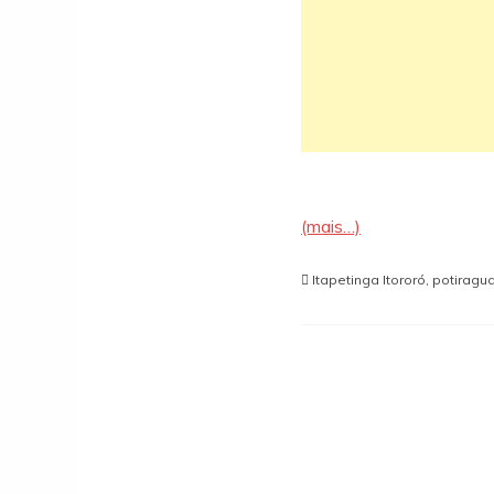
(mais…)
Itapetinga Itororó
,
potiragu