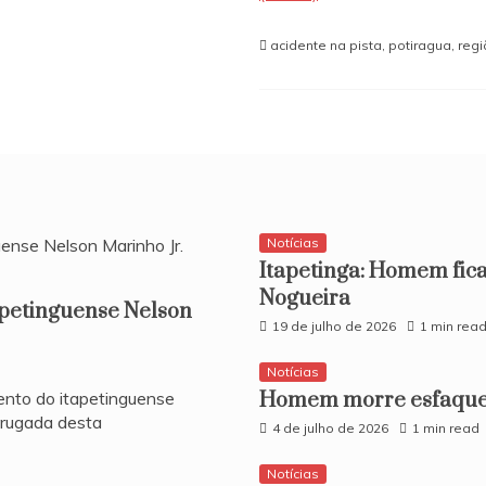
acidente na pista
,
potiragua
,
regi
Notícias
Itapetinga: Homem fica
Nogueira
apetinguense Nelson
19 de julho de 2026
1 min rea
Notícias
ento do itapetinguense
Homem morre esfaquea
drugada desta
4 de julho de 2026
1 min read
Notícias