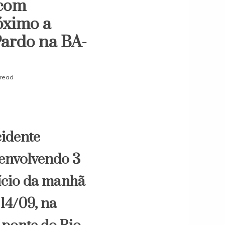
 com
na
óximo a
BA-
130
Pardo na BA-
 read
idente
 envolvendo 3
ício da manhã
 14/09, na