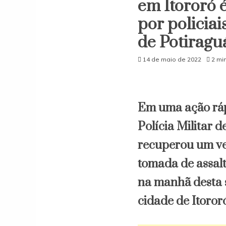
em Itororó 
por policiai
de Potiragu
14 de maio de 2022
2 mi
Em uma ação rápi
Polícia Militar d
recuperou um veí
tomada de assalt
na manhã desta s
cidade de Itoror