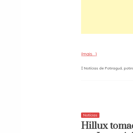
(mais…)
Notícias de Potiraguá
,
poti
Notícias
Hillux toma