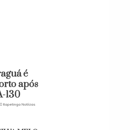
raguá é
orto após
A-130
Itapetinga Notícias