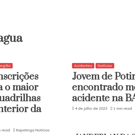
agua
egião
Acidentes
Notícias
nscrições
Jovem de Poti
a o maior
encontrado m
quadrilhas
acidente na B
nterior da
4 de julho de 2023
1 min read
n read
Itapetinga Notícias