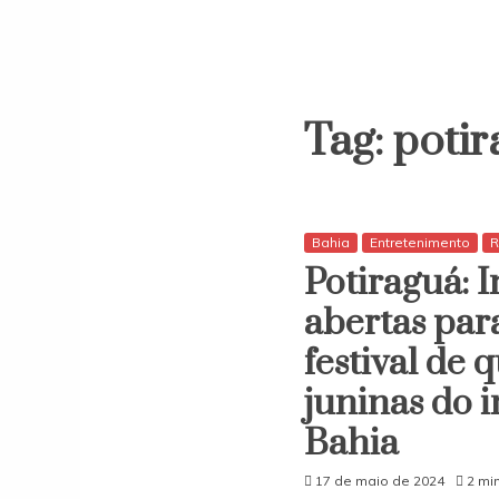
Tag:
potir
Bahia
Entretenimento
R
Potiraguá: I
abertas par
festival de 
juninas do i
Bahia
17 de maio de 2024
2 mi