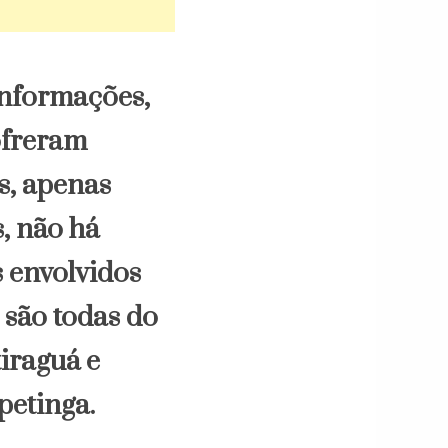
nformações,
ofreram
s, apenas
s, não há
s envolvidos
 são todas do
iraguá e
petinga.