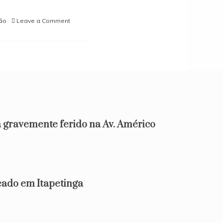
on
ão
Leave a Comment
Potiraguá/Itapetinga:
Carro
capota
com
estudantes
próximo
a
ponte
do
Rio
 gravemente ferido na Av. Américo
Pardo
na
d
BA-
270
do em Itapetinga