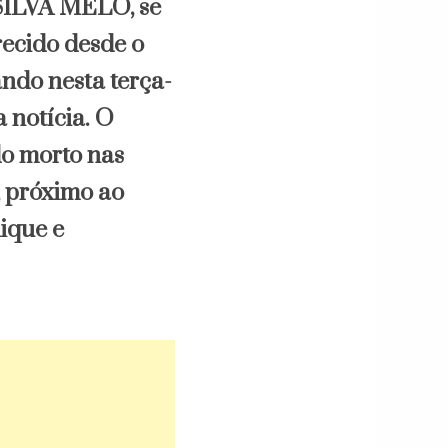
LVA MELO, se
ecido desde o
ndo nesta terça-
a notícia. O
do morto nas
 próximo ao
ique e