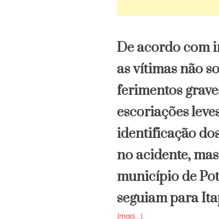
policiais
na
zona
rural
de
De acordo com i
Potiraguá
as vítimas não s
ferimentos grave
escoriações leve
identificação do
no acidente, mas
município de Pot
seguiam para Ita
(mais…)