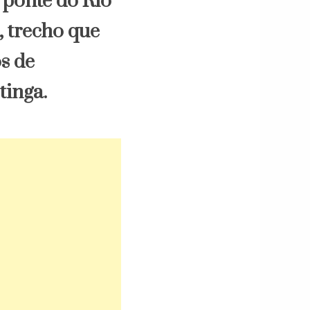
 ponte do Rio
, trecho que
os de
tinga.