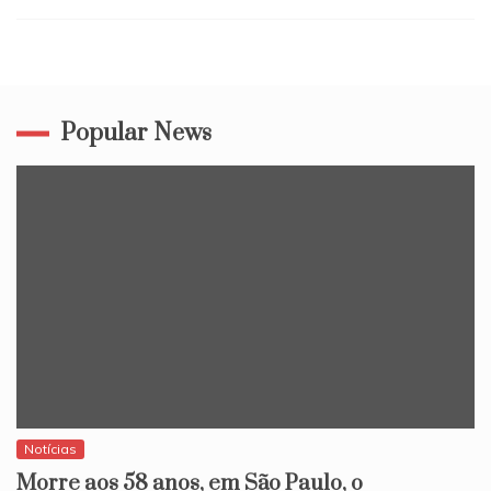
a
sua
internet
em
Itapetinga,
Popular News
assine
já
Notícias
Morre aos 58 anos, em São Paulo, o