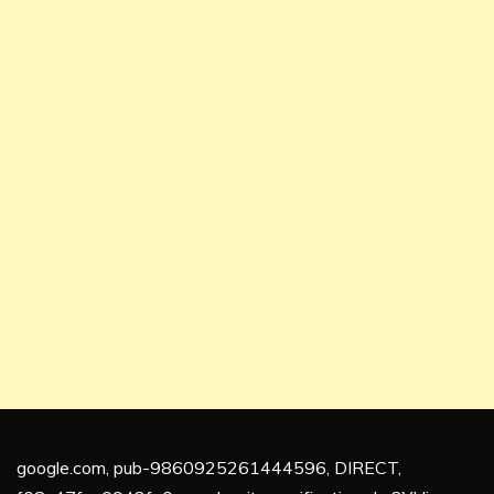
google.com, pub-9860925261444596, DIRECT,