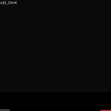
PxJ0_DmX
hemes
.