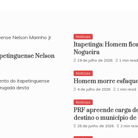
o
desenvolvimento
de
Itapetinga
Notícias
Itapetinga: Homem fica
Nogueira
apetinguense Nelson
19 de julho de 2026
1 min rea
Notícias
ento do itapetinguense
Homem morre esfaquea
drugada desta
4 de julho de 2026
1 min read
Notícias
PRF apreende carga d
destino o município de
26 de junho de 2026
2 min rea