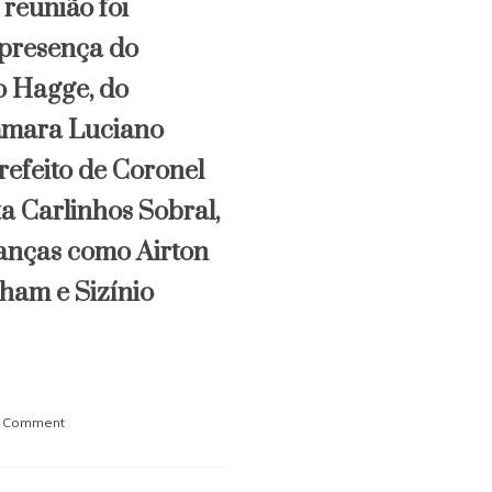
reunião foi
 presença do
o Hagge, do
âmara Luciano
refeito de Coronel
a Carlinhos Sobral,
ranças como Airton
aham e Sizínio
on
a Comment
Reunião
estratégica
discute