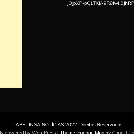
JQJpXP-pQLTKjA9R8Iwk2JhR
ITAPETINGA NOTÍCIAS 2022. Direitos Reservados
ly powered by WordPress
|
Theme: Engage Mag by
Candid T