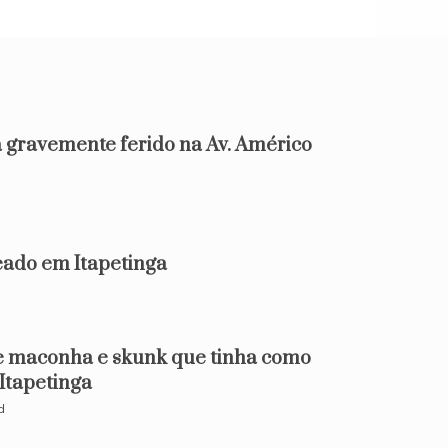
 gravemente ferido na Av. Américo
d
do em Itapetinga
e maconha e skunk que tinha como
 Itapetinga
d