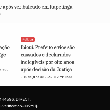
e após ser baleado em Itapetinga
d
Política
ação
Ibicuí: Prefeito e vice são
gge
cassados e declarados
inelegíveis por oito anos
após decisão da Justiça
n read
15 de julho de 2025
2 min read
444596, DIRECT,
verification=Iur2YHj-