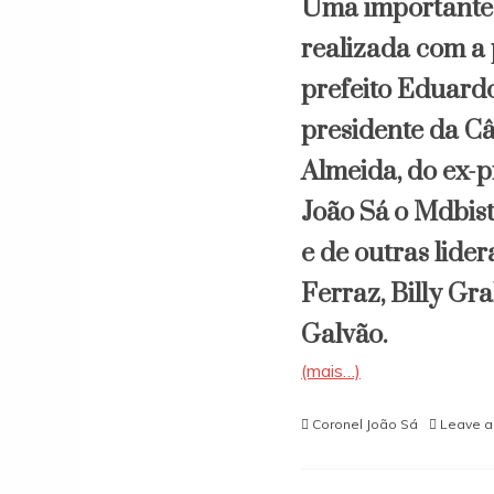
Uma importante 
realizada com a
prefeito Eduard
presidente da C
Almeida, do ex-p
João Sá o Mdbist
e de outras lide
Ferraz, Billy Gr
Galvão.
(mais…)
Coronel João Sá
Leave 