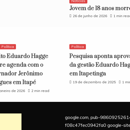
Notícias
​Jovem de 18 anos morr
26 de junho de 2026
1 min rea
Política
Política
ito Eduardo Hagge
Pesquisa aponta aprov
e agenda com o
da gestão Eduardo Ha
nador Jerônimo
em Itapetinga
gues em Itapé
19 de dezembro de 2025
1 mi
janeiro de 2026
2 min read
google.com, pub-9860925261
f08c47fec0942fa0 google-site-