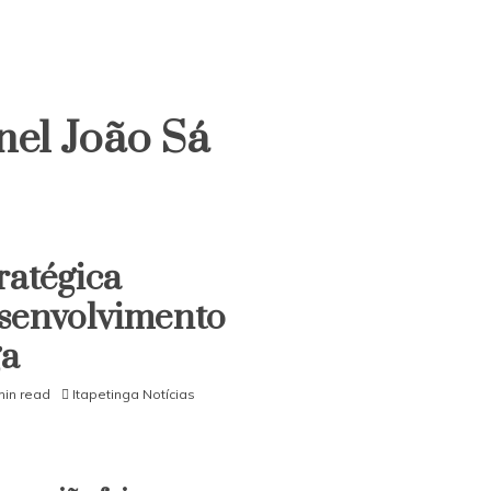
nel João Sá
ratégica
esenvolvimento
ga
min read
Itapetinga Notícias