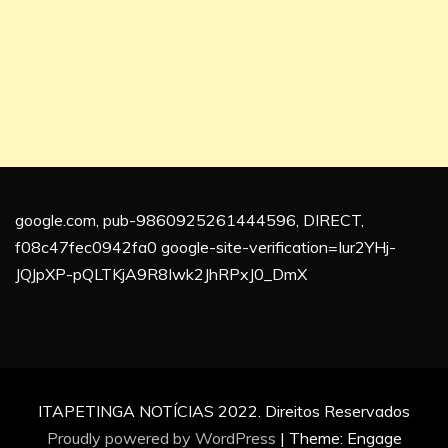
google.com, pub-9860925261444596, DIRECT,
f08c47fec0942fa0 google-site-verification=Iur2YHj-
JQJpXP-pQLTKjA9R8Iwk2JhRPxJ0_DmX
ITAPETINGA NOTÍCIAS 2022. Direitos Reservados
Proudly powered by WordPress
|
Theme: Engage