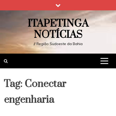
Skip
to
content
ITAPETINGA
NOTÍCIAS
// Região Sudoeste da Bahia
Tag:
Conectar
engenharia