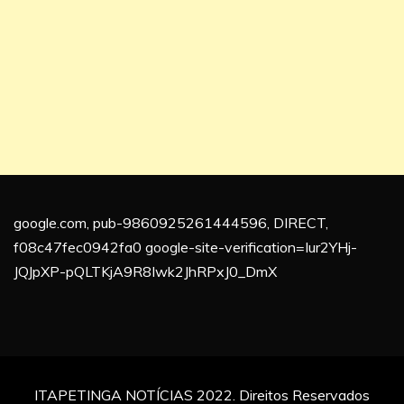
google.com, pub-9860925261444596, DIRECT,
f08c47fec0942fa0 google-site-verification=Iur2YHj-
JQJpXP-pQLTKjA9R8Iwk2JhRPxJ0_DmX
ITAPETINGA NOTÍCIAS 2022. Direitos Reservados