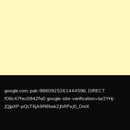
google.com, pub-9860925261444596, DIRECT,
f08c47fec0942fa0 google-site-verification=Iur2YHj-
JQJpXP-pQLTKjA9R8Iwk2JhRPxJ0_DmX