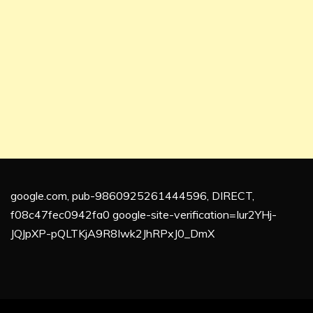
google.com, pub-9860925261444596, DIRECT,
f08c47fec0942fa0 google-site-verification=Iur2YHj-
JQJpXP-pQLTKjA9R8Iwk2JhRPxJ0_DmX