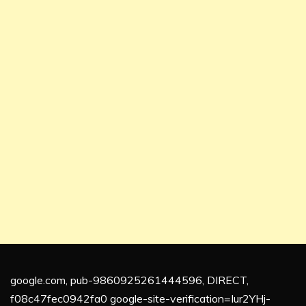
google.com, pub-9860925261444596, DIRECT,
f08c47fec0942fa0 google-site-verification=Iur2YHj-