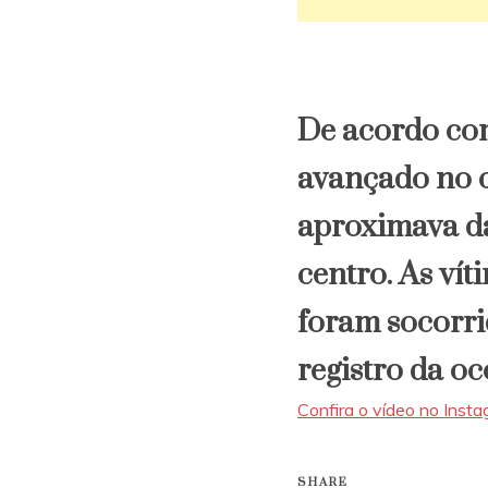
De acordo com
avançado no c
aproximava da 
centro. As vít
foram socorr
registro da oc
Confira o vídeo no Inst
SHARE