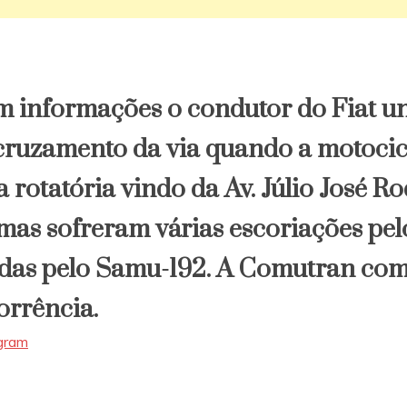
 informações o condutor do Fiat un
ruzamento da via quando a motocicl
rotatória vindo da Av. Júlio José Ro
imas sofreram várias escoriações pel
idas pelo Samu-192. A Comutran co
orrência.
agram