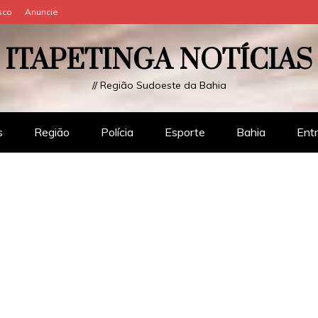
sco
Anuncie
ITAPETINGA NOTÍCIAS
// Região Sudoeste da Bahia
s
Região
Polícia
Esporte
Bahia
Ent