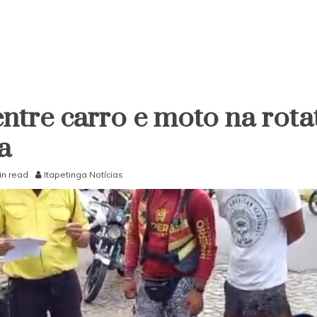
ntre carro e moto na rota
a
in read
Itapetinga Notícias