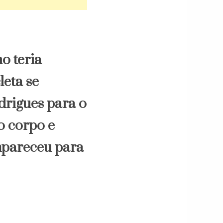
o teria
eta se
drigues para o
o corpo e
mpareceu para