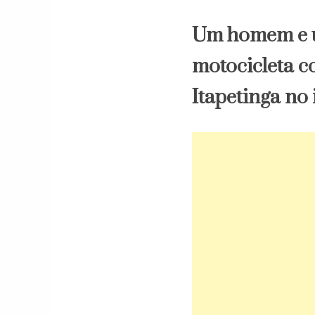
Um homem e u
motocicleta co
Itapetinga no 