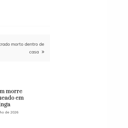
trado morto dentro de
casa
m morre
ueado em
inga
lho de 2026