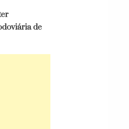
ter
odoviária de