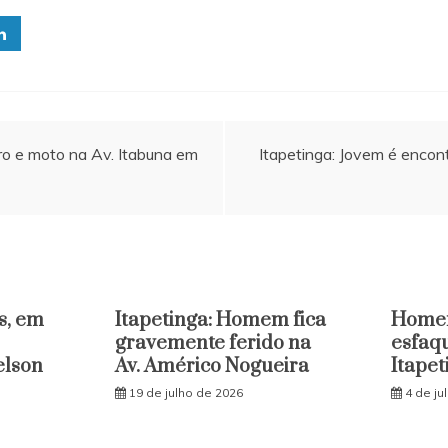
ro e moto na Av. Itabuna em
Itapetinga: Jovem é encon
s, em
Itapetinga: Homem fica
Home
gravemente ferido na
esfaq
elson
Av. Américo Nogueira
Itapet
19 de julho de 2026
4 de ju