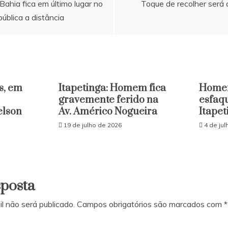
Bahia fica em último lugar no
Toque de recolher será 
ública a distância
s, em
Itapetinga: Homem fica
Home
gravemente ferido na
esfaq
elson
Av. Américo Nogueira
Itapet
19 de julho de 2026
4 de ju
sposta
l não será publicado.
Campos obrigatórios são marcados com
*