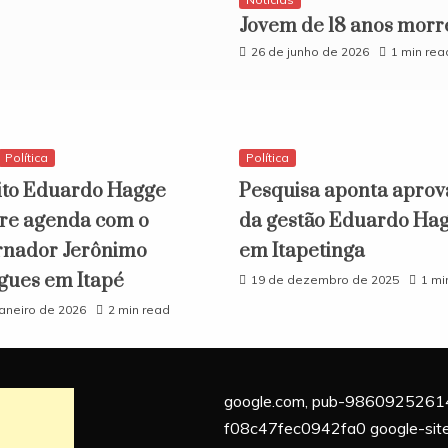
​Jovem de 18 anos morr
26 de junho de 2026
1 min rea
Política
Política
ito Eduardo Hagge
Pesquisa aponta aprov
e agenda com o
da gestão Eduardo Ha
nador Jerônimo
em Itapetinga
gues em Itapé
19 de dezembro de 2025
1 mi
janeiro de 2026
2 min read
google.com, pub-9860925261
f08c47fec0942fa0 google-site-