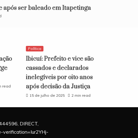
e após ser baleado em Itapetinga
d
Política
ação
Ibicuí: Prefeito e vice são
gge
cassados e declarados
inelegíveis por oito anos
após decisão da Justiça
n read
15 de julho de 2025
2 min read
444596, DIRECT,
verification=Iur2YHj-