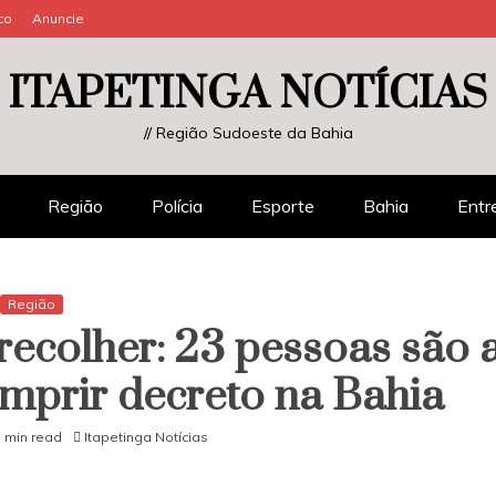
co
Anuncie
ITAPETINGA NOTÍCIAS
// Região Sudoeste da Bahia
Região
Polícia
Esporte
Bahia
Entr
Região
recolher: 23 pessoas são 
mprir decreto na Bahia
1 min read
Itapetinga Notícias