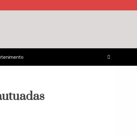
etenimento
autuadas