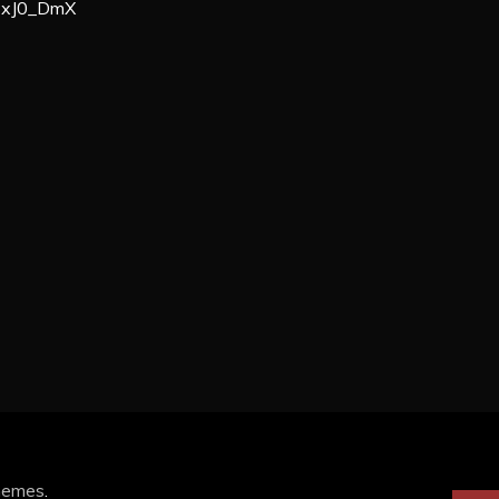
PxJ0_DmX
hemes
.