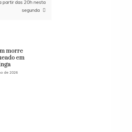
a partir das 20h nesta
segunda
m morre
ueado em
inga
lho de 2026