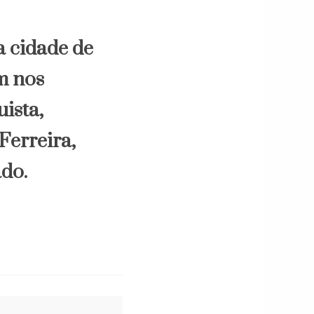
na cidade de
m nos
uista,
Ferreira,
ado.