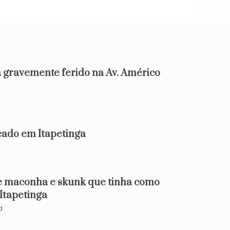
 gravemente ferido na Av. Américo
d
do em Itapetinga
e maconha e skunk que tinha como
 Itapetinga
d