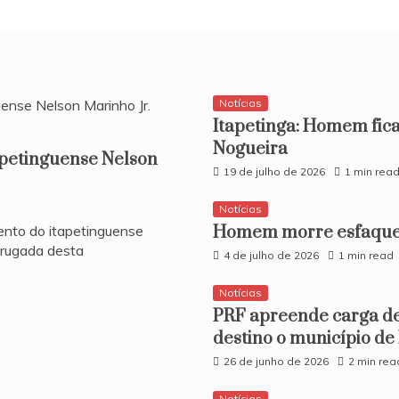
Notícias
Itapetinga: Homem fica
Nogueira
apetinguense Nelson
19 de julho de 2026
1 min rea
Notícias
ento do itapetinguense
Homem morre esfaquea
drugada desta
4 de julho de 2026
1 min read
Notícias
PRF apreende carga d
destino o município de
26 de junho de 2026
2 min rea
Notícias