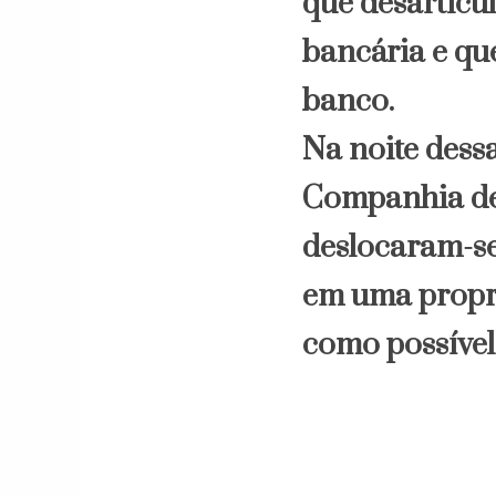
que desarticu
bancária e qu
banco.
Na noite dessa
Companhia de
deslocaram-s
em uma propri
como possível