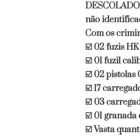
DESCOLADO, 
não identifica
Com os crimi
☑️ 02 fuzis HK 
☑️ 01 fuzil cal
☑️ 02 pistola
☑️ 17 carregado
☑️ 03 carregad
☑️ 01 granada 
☑️ Vasta quan