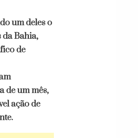
ndo um deles o
 da Bahia,
fico de
ham
a de um mês,
el ação de
nte.