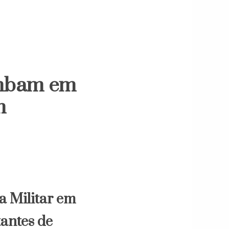
ombam em
m
a Militar em
tantes de