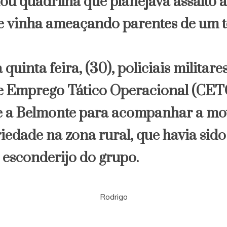
lou quadrilha que planejava assalto 
e vinha ameaçando parentes de um t
 quinta feira, (30), policiais militare
 Emprego Tático Operacional (CET
e a Belmonte para acompanhar a m
edade na zona rural, que havia sido
 esconderijo do grupo.
Rodrigo