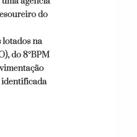
a uma agência
esoureiro do
s lotados na
O), do 8°BPM
ovimentação
 identificada