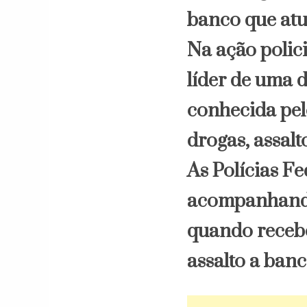
banco que atu
Na ação polic
líder de uma 
conhecida pel
drogas, assalt
As Polícias F
acompanhando
quando receb
assalto a banc