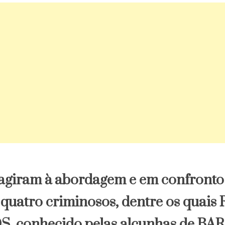
giram à abordagem e em confronto 
 quatro criminosos, dentre os quai
, conhecido pelas alcunhas de BA