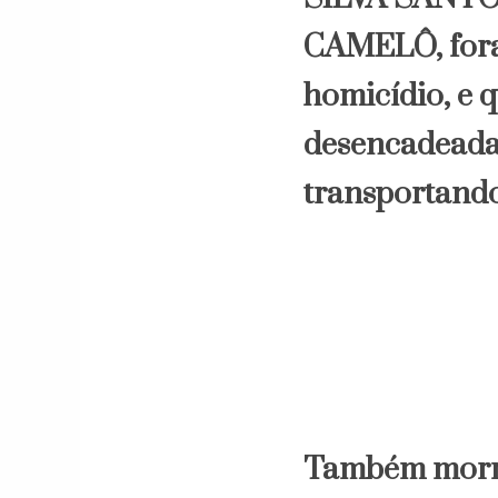
CAMELÔ, forag
homicídio, e 
desencadeada 
transportando
Também morr