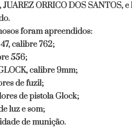
JUAREZ ORRICO DOS SANTOS, e 
do.
nosos foram apreendidos:
47, calibre 762;
ibre 556;
s GLOCK, calibre 9mm;
res de fuzil;
ores de pistola Glock;
de luz e som;
tidade de munição.