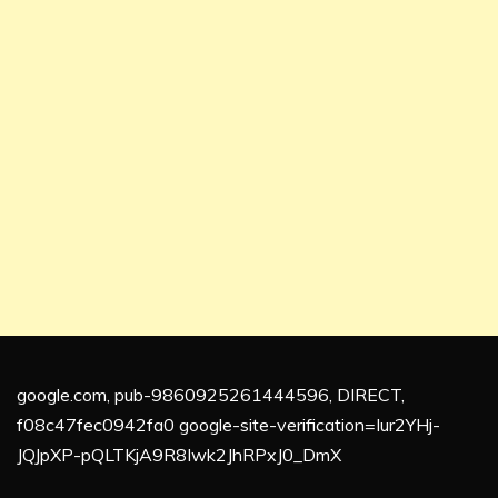
google.com, pub-9860925261444596, DIRECT,
f08c47fec0942fa0 google-site-verification=Iur2YHj-
JQJpXP-pQLTKjA9R8Iwk2JhRPxJ0_DmX