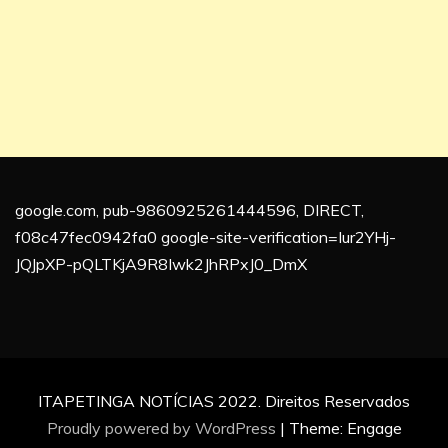
google.com, pub-9860925261444596, DIRECT,
f08c47fec0942fa0 google-site-verification=Iur2YHj-
JQJpXP-pQLTKjA9R8Iwk2JhRPxJ0_DmX
ITAPETINGA NOTÍCIAS 2022. Direitos Reservados
Proudly powered by WordPress
|
Theme: Engage