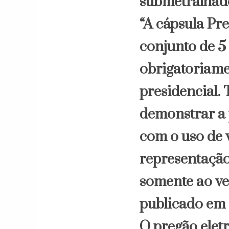
submetralhador
“A cápsula Pre
conjunto de 5
obrigatoriame
presidencial. 
demonstrar a 
com o uso de v
representação
somente ao ve
publicado em 
O pregão elet