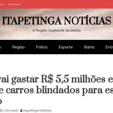
sco
Anuncie
ITAPETINGA NOTÍCIAS
// Região Sudoeste da Bahia
s
Região
Polícia
Esporte
Bahia
Ent
ai gastar R$ 5,5 milhões 
 carros blindados para es
o
1 min read
Itapetinga Notícias