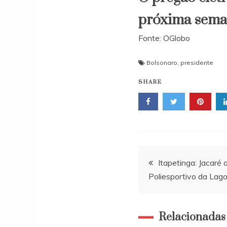
próxima sema
Fonte: OGlobo
Bolsonaro
,
presidente
SHARE
Navegação
Itapetinga: Jacaré
Poliesportivo da Lag
de
Post
Relacionadas