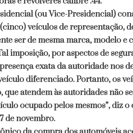
as e revólveres calibre .44.
sidencial (ou Vice-Presidencial) con
 (cinco) veículos de representação, 
nte ser de mesma marca, modelo e c
Tal imposição, por aspectos de segur
presença exata da autoridade nos d
eículo diferenciado. Portanto, os ve
, que atendem às autoridades não 
ículo ocupado pelos mesmos”, diz o e
7 de novembro.
rônico da compra dos automóveis ac