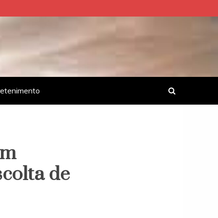
retenimento
em
colta de