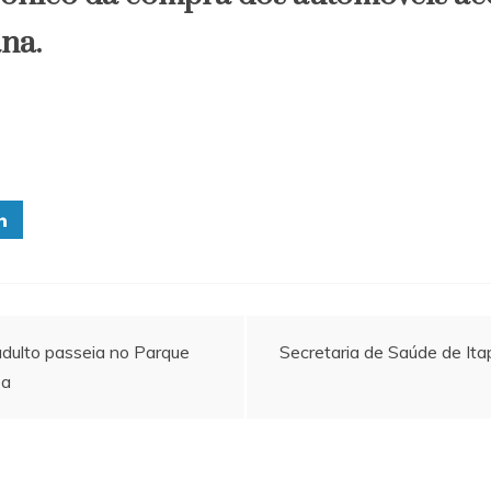
na.
 adulto passeia no Parque
Secretaria de Saúde de It
oa