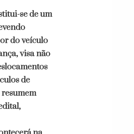
stitui-se de um
devendo
or do veículo
ança, visa não
eslocamentos
ículos de
se resumem
dital,
ontecerá na