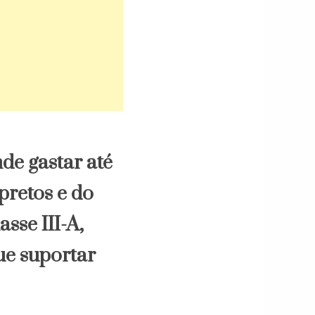
nde gastar até
pretos e do
sse III-A,
ue suportar