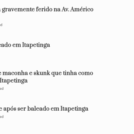
 gravemente ferido na Av. Américo
ad
do em Itapetinga
d
e maconha e skunk que tinha como
 Itapetinga
ad
e após ser baleado em Itapetinga
ad