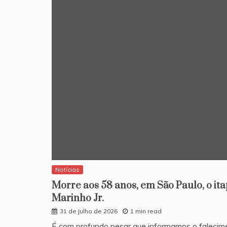
Notícias
Morre aos 58 anos, em São Paulo, o it
Marinho Jr.
31 de julho de 2026
1 min read
​É com profundo pesar que informamos o falecim