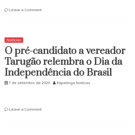
on
Leave a Comment
Bahia:
Polícia
encontra
R$
740
Notícias
mil
O pré-candidato a vereador
e
drogas
Tarugão relembra o Dia da
enterrados
Independência do Brasil
em
loteamento
7 de setembro de 2020
Itapetinga Notícias
on
Leave a Comment
O
pré-
candidato
a