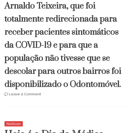
Arnaldo Teixeira, que foi
totalmente redirecionada para
receber pacientes sintomáticos
da COVID-19 e para que a
população não tivesse que se
descolar para outros bairros foi
disponibilizado o Odontomóvel.
on
Leave a Comment
Odontomóvel
atende
a
moradores
do
Notícias
12