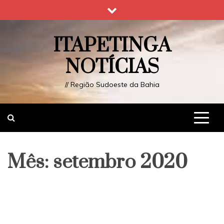
Skip
to
content
ITAPETINGA
NOTÍCIAS
// Região Sudoeste da Bahia
Mês:
setembro 2020