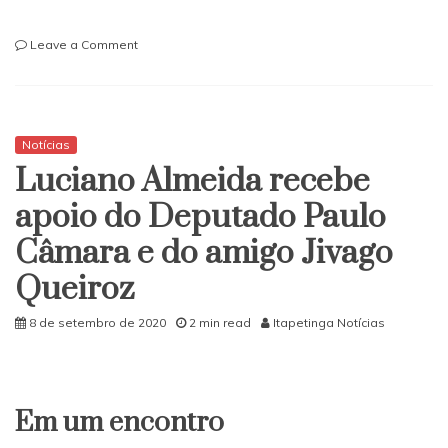
on
Leave a Comment
Painel
Coronavírus
desta
quarta
9
Notícias
de
Luciano Almeida recebe
Setembro
apoio do Deputado Paulo
Câmara e do amigo Jivago
Queiroz
8 de setembro de 2020
2 min read
Itapetinga Notícias
Em um encontro