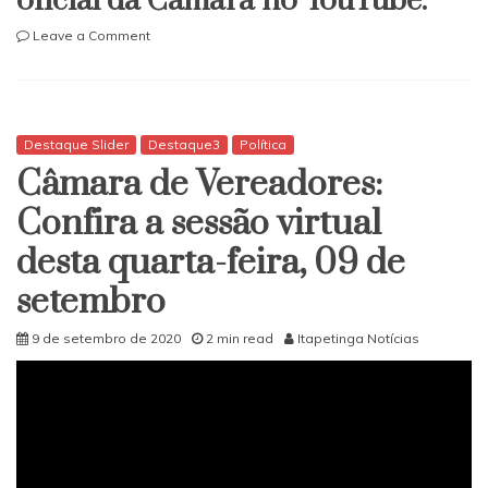
oficial da Câmara no YouTube.
on
Leave a Comment
Hoje
às
10h
tem
sessão
Destaque Slider
Destaque3
Política
da
Câmara de Vereadores:
Câmara.
Fique
Confira a sessão virtual
ligado!
desta quarta-feira, 09 de
setembro
9 de setembro de 2020
2 min read
Itapetinga Notícias