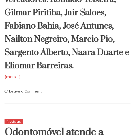
Gilmar Piritiba, Jair Saloes,
Fabiano Bahia, José Antunes,
Nailton Negreiro, Marcio Pio,
Sargento Alberto, Naara Duarte e
Eliomar Barreiras.
(mais…)
on
Leave a Comment
Câmara
de
Vereadores:
Confira
a
Notícias
sessão
Odontomóvel atende a
virtual