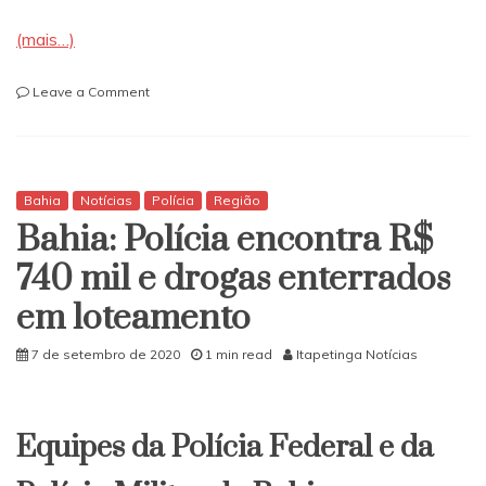
(mais…)
on
Leave a Comment
Luciano
Almeida
recebe
apoio
do
Bahia
Notícias
Polícia
Região
Deputado
Bahia: Polícia encontra R$
Paulo
Câmara
740 mil e drogas enterrados
e
em loteamento
do
amigo
Jivago
7 de setembro de 2020
1 min read
Itapetinga Notícias
Queiroz
Equipes da Polícia Federal e da