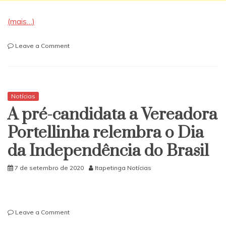
(mais…)
on
Leave a Comment
População
de
Itapetinga
pode
contar
Notícias
com
A pré-candidata a Vereadora
insulina
em
Portellinha relembra o Dia
estoque
da Independência do Brasil
na
Farmácia
Municipal
7 de setembro de 2020
Itapetinga Notícias
on
Leave a Comment
A