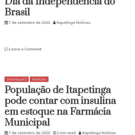
Dia da Independência do
Brasil
7 de setembro de 2020
Itapetinga Notícias
on
Leave a Comment
O
pré-
candidato
a
vereador
Destaque2
Notícias
Luciano
População de Itapetinga
Almeida
relembra
pode contar com insulina
o
em estoque na Farmácia
Dia
da
Municipal
Independência
do
7 de setembro de 2020
2 min read
Itapetinga Notícias
Brasil