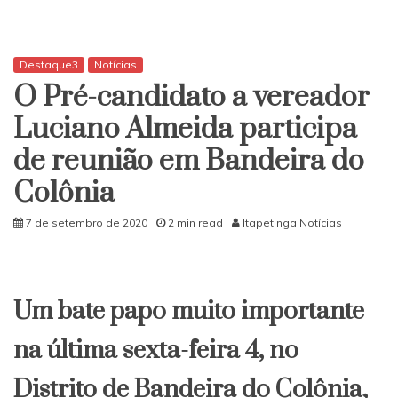
pré-
candidata
a
Vereadora
Destaque3
Notícias
Portellinha
O Pré-candidato a vereador
relembra
o
Luciano Almeida participa
Dia
de reunião em Bandeira do
da
Independência
Colônia
do
Brasil
7 de setembro de 2020
2 min read
Itapetinga Notícias
Um bate papo muito importante
na última sexta-feira 4, no
Distrito de Bandeira do Colônia,