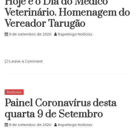
Hoje é o Dia do Médico
de
Dezembro
Veterinário. Homenagem do
Vereador Tarugão
9 de setembro de 2020
Itapetinga Notícias
on
Leave a Comment
Hoje
é
o
Dia
do
Notícias
Médico
Painel Coronavírus desta
Veterinário.
Homenagem
quarta 9 de Setembro
do
Vereador
9 de setembro de 2020
Itapetinga Notícias
Tarugão