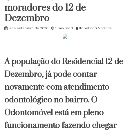
desta
moradores do 12 de
quarta-
Dezembro
feira,
09
de
9 de setembro de 2020
1 min read
Itapetinga Notícias
setembro
A população do Residencial 12 de
Dezembro, já pode contar
novamente com atendimento
odontológico no bairro. O
Odontomóvel está em pleno
funcionamento fazendo chegar