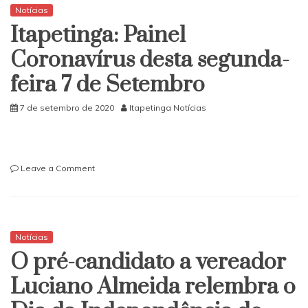
vereador
Notícias
Tarugão
Itapetinga: Painel
relembra
o
Coronavírus desta segunda-
Dia
feira 7 de Setembro
da
Independência
do
7 de setembro de 2020
Itapetinga Notícias
Brasil
on
Leave a Comment
Itapetinga:
Painel
Coronavírus
desta
segunda-
Notícias
feira
O pré-candidato a vereador
7
de
Luciano Almeida relembra o
Setembro